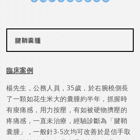
W
S
h
i
a
n
腱鞘囊腫
t
a
s
W
臨床案例
A
e
楊先生，公務人員，35歲，於右腕橈側長
p
i
了一顆如花生米大的囊腫約半年，抓握時
p
b
有痠痛感，用力按壓，有如被硬物擠壓的
o
疼痛感，一直未治療，經驗診斷為「腱鞘
囊腫」，一般針3-5次均可改善於是信手取