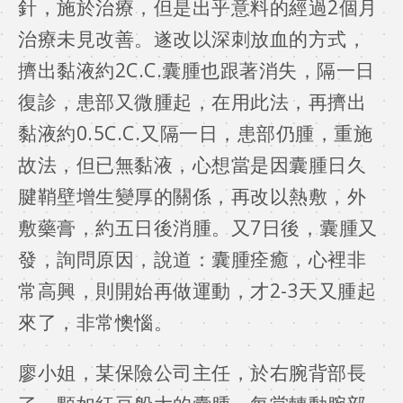
針，施於治療，但是出乎意料的經過2個月
治療未見改善。遂改以深刺放血的方式，
擠出黏液約2C.C.囊腫也跟著消失，隔一日
復診，患部又微腫起，在用此法，再擠出
黏液約0.5C.C.又隔一日，患部仍腫，重施
故法，但已無黏液，心想當是因囊腫日久
腱鞘壁增生變厚的關係，再改以熱敷，外
敷藥膏，約五日後消腫。又7日後，囊腫又
發，詢問原因，說道：囊腫痊癒，心裡非
常高興，則開始再做運動，才2-3天又腫起
來了，非常懊惱。
廖小姐，某保險公司主任，於右腕背部長