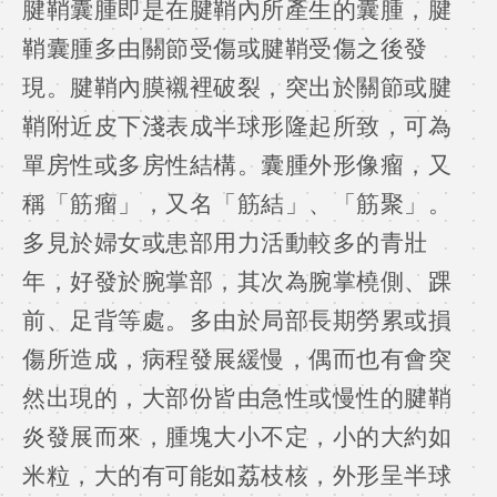
腱鞘囊腫即是在腱鞘內所產生的囊腫，腱
鞘囊腫多由關節受傷或腱鞘受傷之後發
現。腱鞘內膜襯裡破裂，突出於關節或腱
鞘附近皮下淺表成半球形隆起所致，可為
單房性或多房性結構。囊腫外形像瘤，又
稱「筋瘤」，又名「筋結」、「筋聚」。
多見於婦女或患部用力活動較多的青壯
年，好發於腕掌部，其次為腕掌橈側、踝
前、足背等處。多由於局部長期勞累或損
傷所造成，病程發展緩慢，偶而也有會突
然出現的，大部份皆由急性或慢性的腱鞘
炎發展而來，腫塊大小不定，小的大約如
米粒，大的有可能如荔枝核，外形呈半球