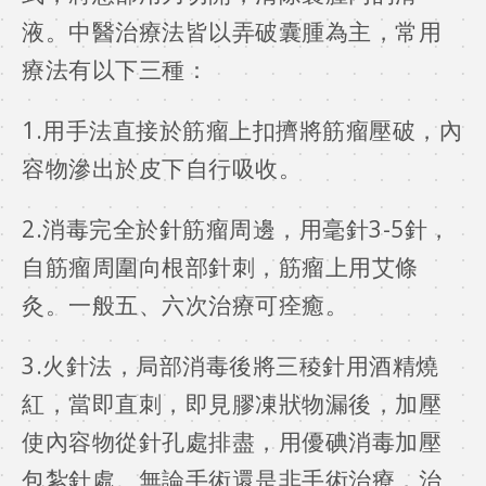
液。中醫治療法皆以弄破囊腫為主，常用
療法有以下三種：
1.用手法直接於筋瘤上扣擠將筋瘤壓破，內
容物滲出於皮下自行吸收。
2.消毒完全於針筋瘤周邊，用毫針3-5針，
自筋瘤周圍向根部針刺，筋瘤上用艾條
灸。一般五、六次治療可痊癒。
3.火針法，局部消毒後將三稜針用酒精燒
紅，當即直刺，即見膠凍狀物漏後，加壓
使內容物從針孔處排盡，用優碘消毒加壓
包紮針處。無論手術還是非手術治療，治