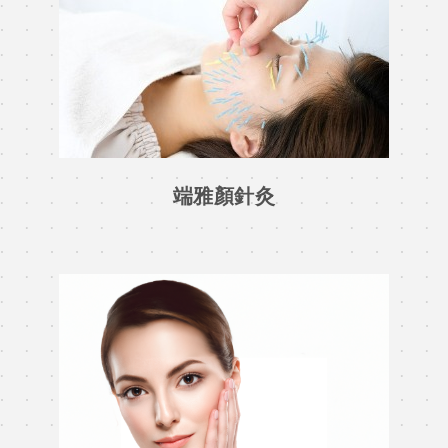
端雅顏針灸