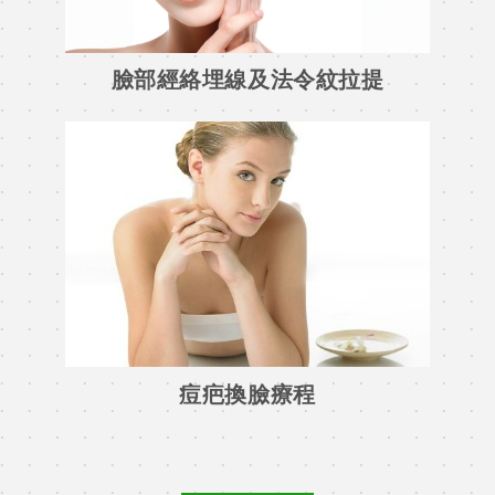
臉部經絡埋線及法令紋拉提
痘疤換臉療程