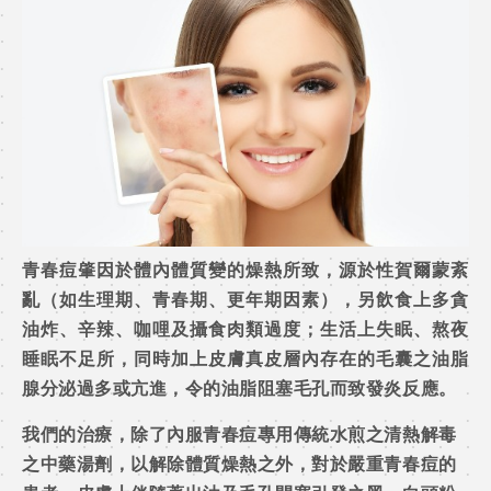
青春痘肇因於體內體質變的燥熱所致，源於性賀爾蒙紊
亂（如生理期、青春期、更年期因素），另飲食上多貪
油炸、辛辣、咖哩及攝食肉類過度；生活上失眠、熬夜
睡眠不足所，同時加上皮膚真皮層內存在的毛囊之油脂
腺分泌過多或亢進，令的油脂阻塞毛孔而致發炎反應。
我們的治療，除了內服青春痘專用傳統水煎之清熱解毒
之中藥湯劑，以解除體質燥熱之外，對於嚴重青春痘的