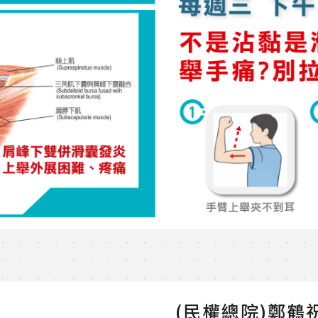
(民權總院)鄭鶴