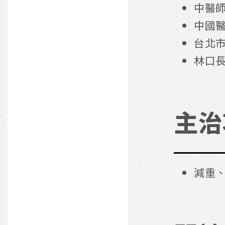
中醫
中國
台北
林口
主治
減重、