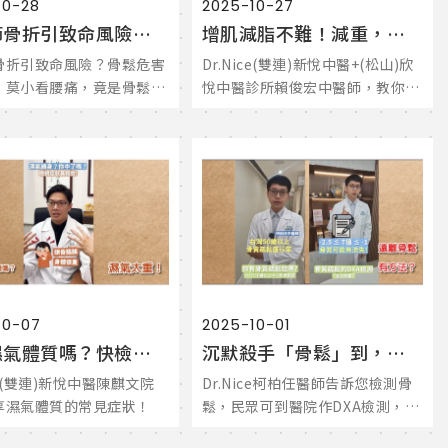
10-28
2025-10-27
髖關節骨折引致命風險？骨鬆危害莫輕忽！莫小看腰痛，竟是骨鬆引起？
增肌減脂不難！減重，你用對方法了嗎？中醫師親身經歷分享！
骨折引致命風險？骨鬆危害
Dr.Nice(雙連)新悅中醫+(松山)欣
！莫小看腰痛，竟是骨鬆引
悅中醫診所賴俊宏中醫師，教你用
對方法才能增肌減脂，健康減重！
10-07
2025-10-01
你是濕氣體質嗎？快檢視一下症狀！
沉默殺手「骨鬆」到，小心骨折的致命危機！
ice(雙連)新悅中醫陳麒文院
Dr.Nice柯柏任醫師告訴您檢測骨
享濕氣體質的常見症狀！
鬆，民眾可到醫院作DXA檢測，看
T值，來判定骨鬆是否發生。