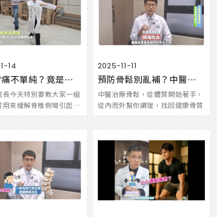
1-14
2025-11-11
腰痠背痛不單純？竟是脊椎側彎引起？中醫師教緩解疼痛功法！
預防骨鬆別亂補？中醫治療調理，幫你守護好骨質！
院長今天特別要教大家一組
中醫治療骨鬆，從體質開始著手，
可用來緩解脊椎側彎引起的
從內而外幫你調理，找回健康骨質
快學起來喔！