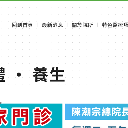
回到首頁
最新消息
關於院所
特色醫療
ce
體 · 養生
體 · 養生
體 · 養生
· 美體 · 養生
對抗病痛，
。
。
。
快樂每一天。