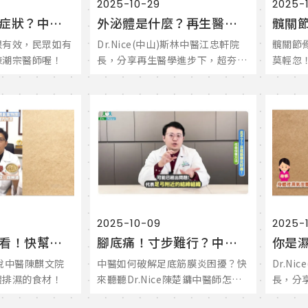
2025-10-29
2025-
偏頭痛有那些症狀？中醫如何治療預防？
外泌體是什麼？再生醫學進步，中醫保養正夯！
很有效，民眾如有
Dr.Nice(中山)斯林中醫江忠軒院
髖關節
陳潮宗醫師喔！
長，分享再生醫學進步下，超夯的
莫輕忽
外泌體保養新攻略
起？
2025-10-09
2025-
祛濕食物一次看！快幫身體除濕一下！中醫師教你避開食物地雷！
腳底痛！寸步難行？中醫幫你舒緩足底筋膜炎！
)新悅中醫陳麒文院
中醫如何破解足底筋膜炎困擾？快
Dr.N
體排濕的食材！
來聽聽Dr.Nice陳楚鏞中醫師怎麼
長，分
說！