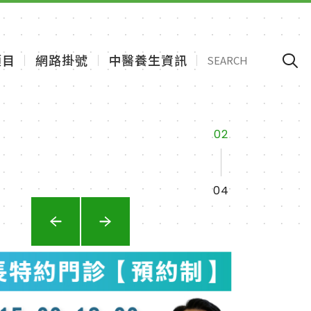
項目
網路掛號
中醫養生資訊
3
3
3
3
4
4
4
4