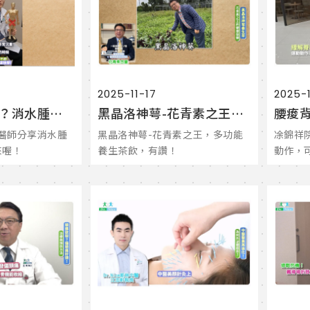
2025-11-17
2025-1
水腫體質危機？消水腫兩穴道快學！有症狀不要拖，中醫幫除濕消水腫！
黑晶洛神萼-花青素之王，多功能養生茶飲，有讚！
銘中醫師分享消水腫
黑晶洛神萼-花青素之王，多功能
凃錦祥
來喔！
養生茶飲，有讚！
動作，
疼痛，